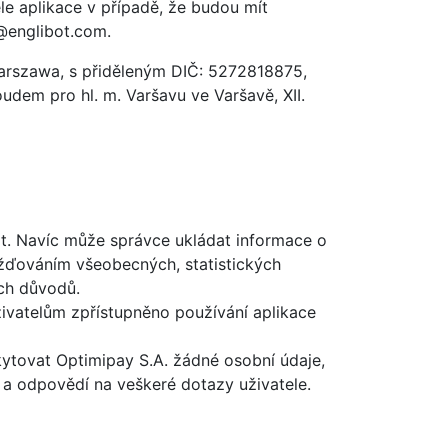
e aplikace v případě, že budou mít
@englibot.com
.
 Warszawa, s přiděleným DIČ: 5272818875,
dem pro hl. m. Varšavu ve Varšavě, XII.
ot. Navíc může správce ukládat informace o
mažďováním všeobecných, statistických
ích důvodů.
ivatelům zpřístupněno používání aplikace
skytovat Optimipay S.A. žádné osobní údaje,
a odpovědí na veškeré dotazy uživatele.