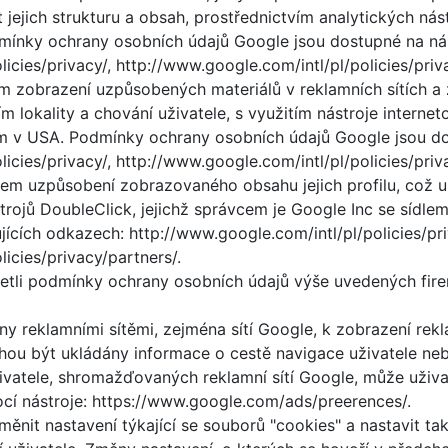
jejich strukturu a obsah, prostřednictvím analytických nás
mínky ochrany osobních údajů Google jsou dostupné na ná
icies/privacy/, http://www.google.com/intl/pl/policies/priv
elem zobrazení uzpůsobených materiálů v reklamních sítích 
 lokality a chování uživatele, s využitím nástroje intern
em v USA. Podmínky ochrany osobních údajů Google jsou do
icies/privacy/, http://www.google.com/intl/pl/policies/priv
elem uzpůsobení zobrazovaného obsahu jejich profilu, což 
strojů DoubleClick, jejichž správcem je Google Inc se síd
ících odkazech: http://www.google.com/intl/pl/policies/pri
icies/privacy/partners/.
tli podmínky ochrany osobních údajů výše uvedených firem 
y reklamními sítěmi, zejména sítí Google, k zobrazení rek
ou být ukládány informace o cestě navigace uživatele nebo
ivatele, shromažďovaných reklamní sítí Google, může uživat
ocí nástroje: https://www.google.com/ads/preerences/.
ěnit nastavení týkající se souborů "cookies" a nastavit ta