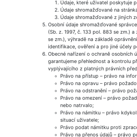
Údaje, které uživatel poskytuje 
Údaje shromažďované na stránk
Údaje shromažďované z jiných z
Osobní údaje shromažďované správcem
(Sb. z. 1997, č. 133 pol. 883 se zm.) 
se zm.), výhradě na základě oprávněn
identifikace, ověření a pro jiné účel
Obecné nařízení o ochraně osobních úd
garantujeme přehlednost a kontrolu p
vyplývajícího z platných právních pře
Právo na přístup – právo na info
Právo na opravu – právo požadov
Právo na odstranění – právo pož
Právo na omezení – právo požado
nebo natrvalo;
Právo na námitku – právo kdykol
situací uživatele;
Právo podat námitku proti zprac
Právo na přenos údajů – právo po