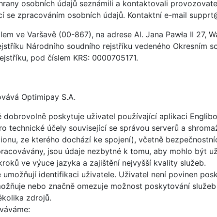
rany osobních údajů seznámili a kontaktovali provozovatel
cí se zpracováním osobních údajů. Kontaktní e-mail
supprt
dlem ve Varšavě (00-867), na adrese Al. Jana Pawła II 27,
stříku Národního soudního rejstříku vedeného Okresním sou
jstříku, pod číslem KRS: 0000705171.
ovává Optimipay S.A.
dobrovolně poskytuje uživatel používající aplikaci Englib
pro technické účely související se správou serverů a shro
gionu, ze kterého dochází ke spojení), včetně bezpečnostn
racovávány, jsou údaje nezbytné k tomu, aby mohlo být už
roků ve výuce jazyka a zajištění nejvyšší kvality služeb.
 umožňují identifikaci uživatele. Uživatel není povinen po
možňuje nebo značně omezuje možnost poskytování služeb 
olika zdrojů.
ováváme: