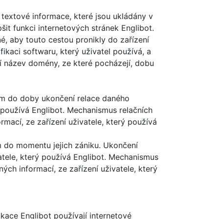
é textové informace, které jsou ukládány v
šit funkci internetových stránek Englibot.
, aby touto cestou pronikly do zařízení
ikaci softwaru, který uživatel používá, a
jí název domény, ze které pocházejí, dobu
 tam do doby ukončení relace daného
ý používá Englibot. Mechanismus relačních
mací, ze zařízení uživatele, který používá
am do momentu jejich zániku. Ukončení
vatele, který používá Englibot. Mechanismus
ch informací, ze zařízení uživatele, který
kace Englibot používají internetové