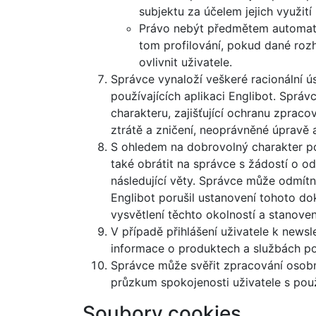
subjektu za účelem jejich využit
Právo nebýt předmětem automat
tom profilování, pokud dané ro
ovlivnit uživatele.
Správce vynaloží veškeré racionální ús
používajících aplikaci Englibot. Sprá
charakteru, zajišťující ochranu zprac
ztrátě a zničení, neoprávněné úpravě a
S ohledem na dobrovolný charakter po
také obrátit na správce s žádostí o 
následující věty. Správce může odmít
Englibot porušil ustanovení tohoto d
vysvětlení těchto okolností a stanove
V případě přihlášení uživatele k news
informace o produktech a službách po
Správce může svěřit zpracování osobníc
průzkum spokojenosti uživatele s pou
Soubory cookies