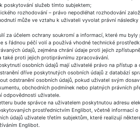
í k poskytování služeb tímto subjektem;
ického rozhodování – právo nepodléhat rozhodování zalo
zhodnutí může ve vztahu k uživateli vyvolat právní násle
ilí za účelem ochrany soukromí a informací, které mu byly 
vce s řádnou péčí volí a používá vhodné technické prostře
ovávaných údajů, zejména chrání údaje proti jejich zpřístu
 také proti jejich protiprávnímu zpracovávání.
skytnutí osobních údajů mají uživatelé právo na přístup a
odstranění dříve poskytnutých osobních údajů z databází s
nout odstranění osobních údajů, pokud uživatel svým dosav
okumentu, obchodních podmínek nebo platných právních pře
ní odpovědnosti uživatele.
letteru bude správce na uživatelem poskytnutou adresu elek
skytovaných prostřednictvím Englibot, včetně informací o 
h údajů uživatele třetím subjektům, které realizují některé
žíváním Englibot.