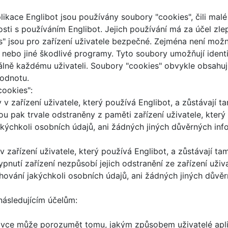
plikace Englibot jsou používány soubory "cookies", čili mal
sti s používáním Englibot. Jejich používání má za účel zlep
 jsou pro zařízení uživatele bezpečné. Zejména není možné
e nebo jiné škodlivé programy. Tyto soubory umožňují identif
uálně každému uživateli. Soubory "cookies" obvykle obsahu
hodnotu.
ookies":
 v zařízení uživatele, který používá Englibot, a zůstávají
ou pak trvale odstraněny z paměti zařízení uživatele, kter
ýchkoli osobních údajů, ani žádných jiných důvěrných infor
v zařízení uživatele, který používá Englibot, a zůstávají t
pnutí zařízení nezpůsobí jejich odstranění ze zařízení uži
ování jakýchkoli osobních údajů, ani žádných jiných důvěrný
následujícím účelům:
právce může porozumět tomu, jakým způsobem uživatelé apli