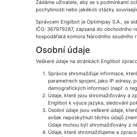
Žádáme uživatele, aby se s podmínkami och
pochybnosti nebo jakékoli otázky souvisejí
Správcem Englibot je Optimipay S.A., se sí
IČO: 367979287, zapsaná do obchodního rej
hospodářská komora Národního soudního re
Osobní údaje
Veškeré údaje na stránkách Englibot zprac
Správce shromažďuje informace, které 
parametrech spojení, jako IP adresy, 
demografických informací (např. o re
Údaje, které jsou shromažďovány a zp
Englibot k výuce jazyka, sledování pok
Osobní údaje jsou veškeré údaje, které
avšak neposkytnutí těchto údajů zne
Údaje mohou být shromažďovány z něk
Údaje, které shromažďujeme a zprac