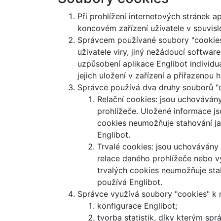
Při prohlížení internetových stránek a
koncovém zařízení uživatele v souvislo
Správcem používané soubory "cookies"
uživatele viry, jiný nežádoucí softwar
uzpůsobení aplikace Englibot individ
jejich uložení v zařízení a přiřazenou 
Správce používá dva druhy souborů "c
Relační cookies: jsou uchovávány
prohlížeče. Uložené informace js
cookies neumožňuje stahování jak
Englibot.
Trvalé cookies: jsou uchovávány 
relace daného prohlížeče nebo vy
trvalých cookies neumožňuje stah
používá Englibot.
Správce využívá soubory "cookies" k 
konfigurace Englibot;
tvorba statistik, díky kterým s