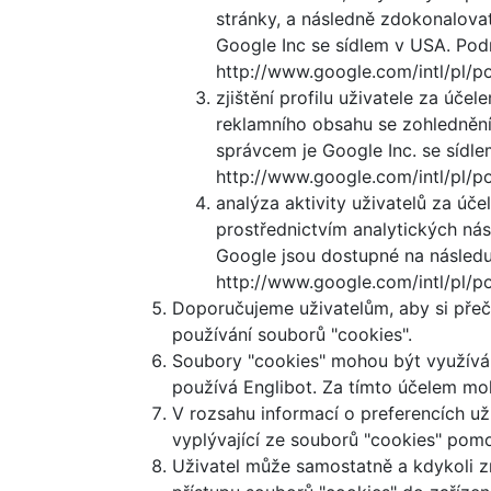
stránky, a následně zdokonalovat 
Google Inc se sídlem v USA. Pod
http://www.google.com/intl/pl/pol
zjištění profilu uživatele za úč
reklamního obsahu se zohledněním
správcem je Google Inc. se sídl
http://www.google.com/intl/pl/pol
analýza aktivity uživatelů za úč
prostřednictvím analytických ná
Google jsou dostupné na následuj
http://www.google.com/intl/pl/pol
Doporučujeme uživatelům, aby si přeče
používání souborů "cookies".
Soubory "cookies" mohou být využíván
používá Englibot. Za tímto účelem moh
V rozsahu informací o preferencích už
vyplývající ze souborů "cookies" pom
Uživatel může samostatně a kdykoli zm