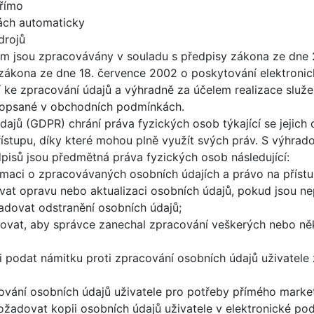
přímo
ách automaticky
drojů
 jsou zpracovávány v souladu s předpisy zákona ze dne 2
a zákona ze dne 18. července 2002 o poskytování elektronic
í ke zpracování údajů a výhradně za účelem realizace služ
y popsané v obchodních podmínkách.
ajů (GDPR) chrání práva fyzických osob týkající se jejich
řístupu, díky které mohou plně využít svých práv. S výhra
dpisů jsou předmětná práva fyzických osob následující:
rmaci o zpracovávaných osobních údajích a právo na přístu
at opravu nebo aktualizaci osobních údajů, pokud jsou ne
adovat odstranění osobních údajů;
vat, aby správce zanechal zpracování veškerých nebo něk
i podat námitku proti zpracování osobních údajů uživatele
ování osobních údajů uživatele pro potřeby přímého marke
žadovat kopii osobních údajů uživatele v elektronické pod