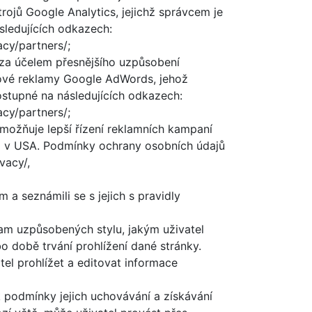
trojů Google Analytics, jejichž správcem je
sledujících odkazech:
acy/partners/;
a za účelem přesnějšího uzpůsobení
etové reklamy Google AdWords, jehož
stupné na následujících odkazech:
acy/partners/;
umožňuje lepší řízení reklamních kampaní
lem v USA. Podmínky ochrany osobních údajů
vacy/,
a seznámili se s jejich s pravidly
lam uzpůsobených stylu, jakým uživatel
 době trvání prohlížení dané stránky.
el prohlížet a editovat informace
k podmínky jejich uchovávání a získávání